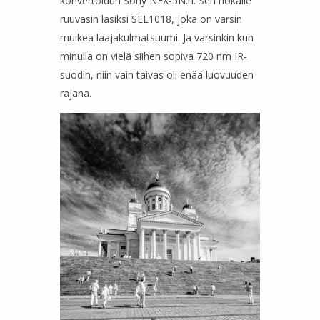
konvertoidun Sony NEX-5N:n. Sen nokalle
ruuvasin lasiksi SEL1018, joka on varsin
muikea laajakulmatsuumi. Ja varsinkin kun
minulla on vielä siihen sopiva 720 nm IR-
suodin, niin vain taivas oli enää luovuuden
rajana.