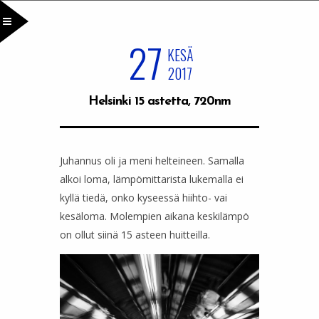
27
KESÄ
2017
Helsinki 15 astetta, 720nm
Juhannus oli ja meni helteineen. Samalla
alkoi loma, lämpömittarista lukemalla ei
kyllä tiedä, onko kyseessä hiihto- vai
kesäloma. Molempien aikana keskilämpö
on ollut siinä 15 asteen huitteilla.