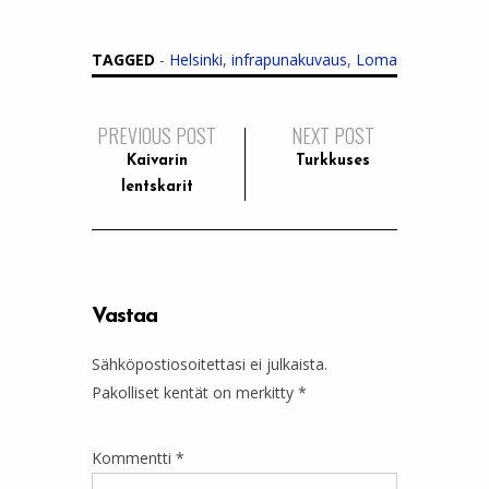
TAGGED
-
Helsinki
,
infrapunakuvaus
,
Loma
PREVIOUS POST
NEXT POST
Kaivarin
Turkkuses
lentskarit
Vastaa
Sähköpostiosoitettasi ei julkaista.
Pakolliset kentät on merkitty
*
Kommentti
*