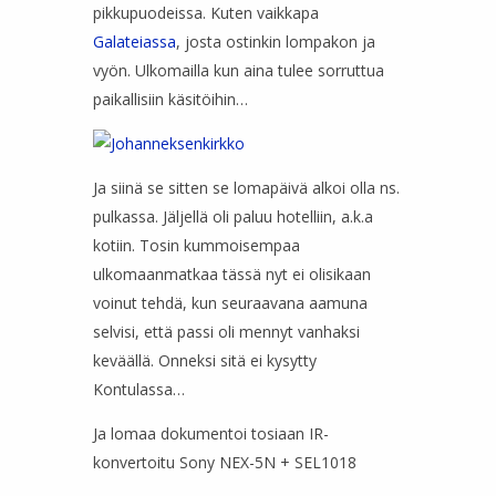
pikkupuodeissa. Kuten vaikkapa
Galateiassa
, josta ostinkin lompakon ja
vyön. Ulkomailla kun aina tulee sorruttua
paikallisiin käsitöihin…
Ja siinä se sitten se lomapäivä alkoi olla ns.
pulkassa. Jäljellä oli paluu hotelliin, a.k.a
kotiin. Tosin kummoisempaa
ulkomaanmatkaa tässä nyt ei olisikaan
voinut tehdä, kun seuraavana aamuna
selvisi, että passi oli mennyt vanhaksi
keväällä. Onneksi sitä ei kysytty
Kontulassa…
Ja lomaa dokumentoi tosiaan IR-
konvertoitu Sony NEX-5N + SEL1018