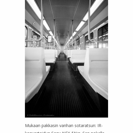
Mukaan pakkasin vanhan sotaratsun: IR-