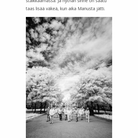
stalkkaamassa. Ja nythän sinne on saatu
taas lisää väkeä, kun aika Manusta jätti.