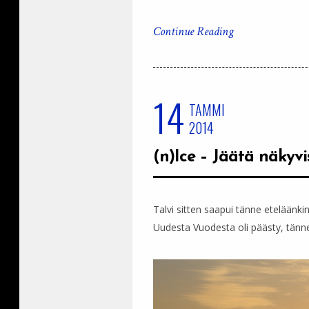
Continue Reading
14
TAMMI
2014
(n)Ice – Jäätä näkyvi
Talvi sitten saapui tänne eteläänkin
Uudesta Vuodesta oli päästy, tänne