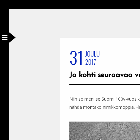
31
JOULU
2017
Ja kohti seuraavaa v
Niin se meni se Suomi 100v-vuosiki
nähdä montako nimikkomoppia, -lei