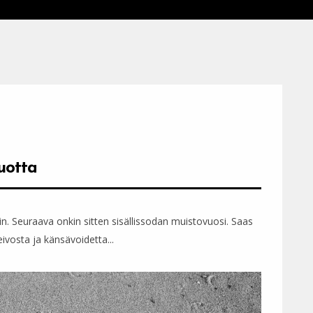
uotta
n. Seuraava onkin sitten sisällissodan muistovuosi. Saas
vosta ja känsävoidetta...