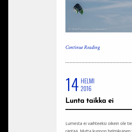
Continue Reading
14
HELMI
2016
Lunta taikka ei
Lumesta ei vaihteeksi oikein ole tie
räntää. Mutta kunnon helmikuinen ta