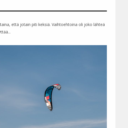
taina, että jotain piti keksiä. Vaihtoehtoina oli joko lähteä
ttää...