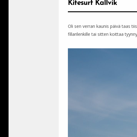
Kitesurf Kallvik
Oli sen verran kaunis päivä taas tiis
fillarilenkille tai sitten koittaa tyynny